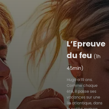
L’Epreuve
du feu
(1h
45min)
Hugo a 19 ans.
Comme chaque
été, il passe ses
vacances sur une
île atlantique, dans
la petite maison