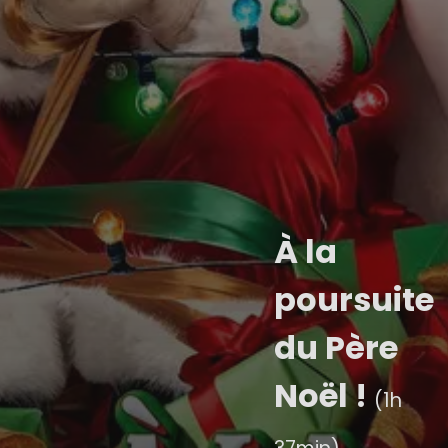
À la
poursuite
du Père
Noël !
(1h