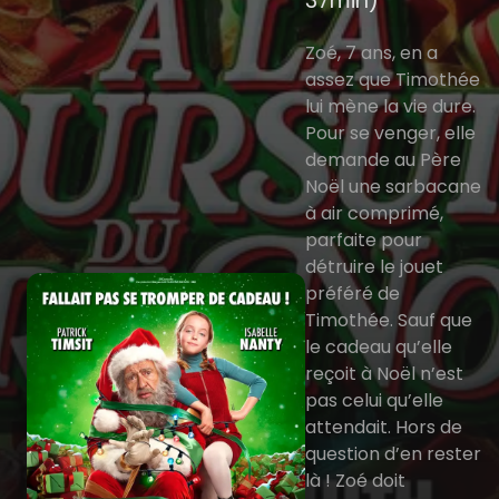
37min)
Zoé, 7 ans, en a
assez que Timothée
lui mène la vie dure.
Pour se venger, elle
demande au Père
Noël une sarbacane
à air comprimé,
parfaite pour
détruire le jouet
préféré de
Timothée. Sauf que
le cadeau qu’elle
reçoit à Noël n’est
pas celui qu’elle
attendait. Hors de
question d’en rester
là ! Zoé doit