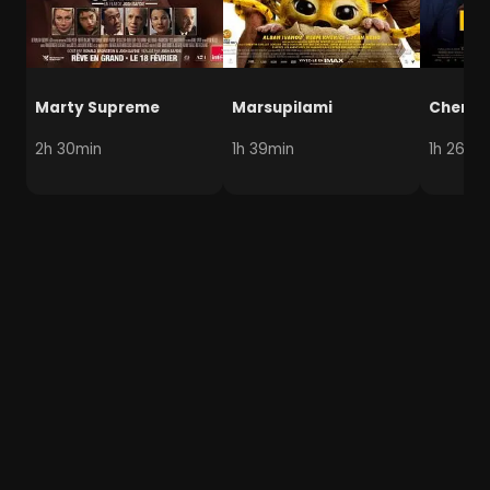
Marty Supreme
Marsupilami
Chers 
2h 30min
1h 39min
1h 26mi
Manipulation