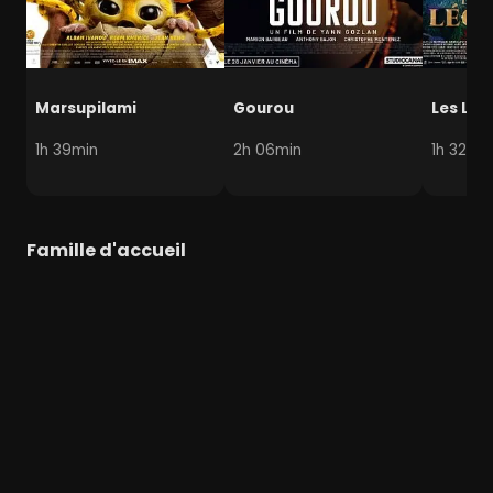
Marsupilami
Gourou
Les Lég
1h 39min
2h 06min
1h 32min
Famille d'accueil