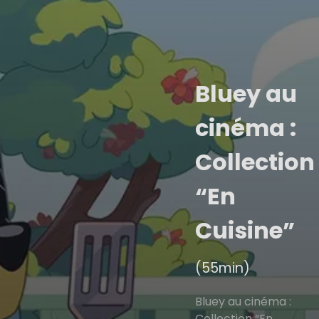
Bluey au
cinéma :
Collection
“En
Cuisine”
(55min)
Bluey au cinéma :
Collection “En