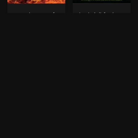
Le Chat Potté
Shrek 4, il était une
(xalaflix)
fin (xalaflix)
Nouveaux Films