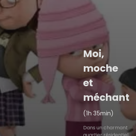
Moi,
moche
et
méchant
(1h 35min)
Dans un charmant
quartier résidentiel