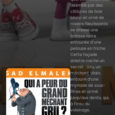
délimité par des
clôtures de bois
blanc et orné de
rosiers fleurissants
se dresse une
bâtisse noire
entourée d’une
pelouse en friche.
Cette façade
sinistre cache un
secret : Gru, un
méchant vilain,
entouré d’une
myriade de sous-
fifres et armé
jusqu’aux dents, qui,
à l’insu du
voisinage,