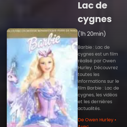
Lac de
cygnes
(1h 20min)
Barbie : Lac de
cygnes est un film
réalisé par Owen
Hurley. Découvrez
toutes les
informations sur le
film Barbie : Lac de
cygnes, les vidéos
et les dernières
actualités.
De Owen Hurley •
Avec