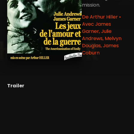
mission.
De Arthur Hiller •
Avec James
Garner, Julie
Andrews, Melvyn
Douglas, James
Coburn
Trailer