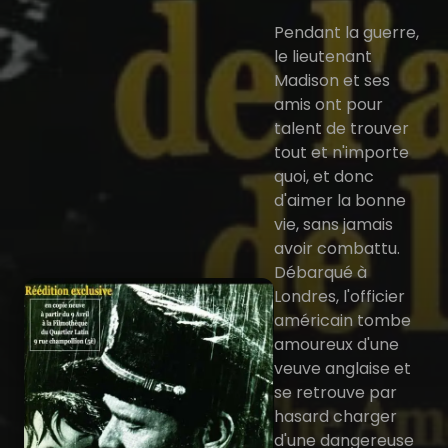
Pendant la guerre,
le lieutenant
Madison et ses
amis ont pour
talent de trouver
tout et n'importe
quoi, et donc
d'aimer la bonne
vie, sans jamais
avoir combattu.
Débarqué à
Londres, l'officier
américain tombe
amoureux d'une
veuve anglaise et
se retrouve par
hasard charger
d'une dangereuse