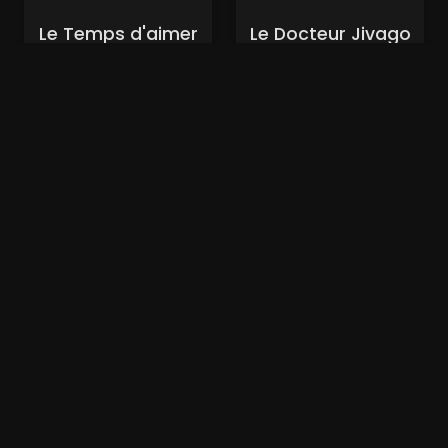
Le Temps d'aimer
Le Docteur Jivago
et le temps de
(xalaflix)
mourir (xalaflix)
Nouveaux Films