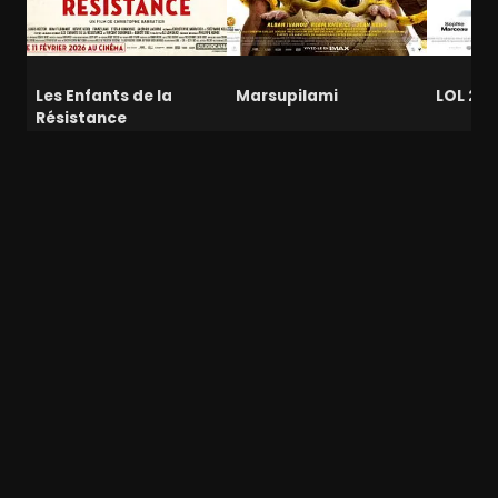
Les Enfants de la
Marsupilami
LOL 2.0
Résistance
1h 39min
1h 45mi
1h 41min
San Francisco