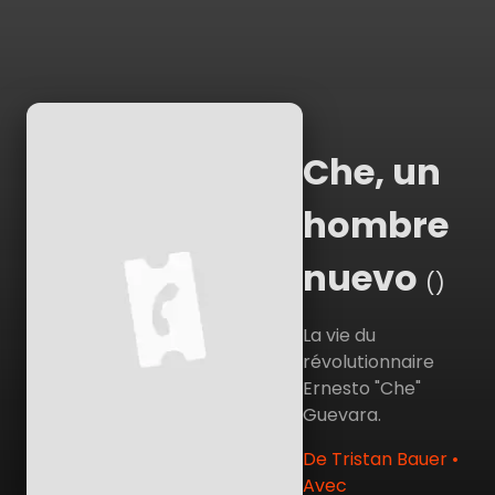
Che, un
hombre
nuevo
()
La vie du
révolutionnaire
Ernesto "Che"
Guevara.
De Tristan Bauer •
Avec