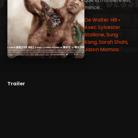
que la frontière est
mince…
De Walter Hill •
Avec Sylvester
Stallone, Sung
Kang, Sarah Shahi,
Jason Momoa
Trailer