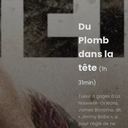
Du
Plomb
dans la
tête
(1h
31min)
Tueur à gages à La
Nouvelle-Orléans,
James Bonomo, dit
« Jimmy Bobo », a
pour règle de ne