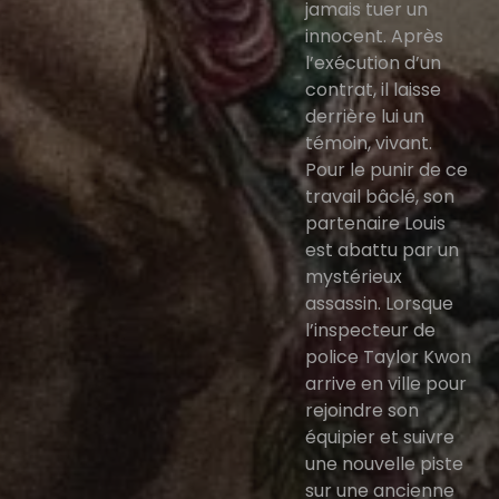
jamais tuer un
innocent. Après
l’exécution d’un
contrat, il laisse
derrière lui un
témoin, vivant.
Pour le punir de ce
travail bâclé, son
partenaire Louis
est abattu par un
mystérieux
assassin. Lorsque
l’inspecteur de
police Taylor Kwon
arrive en ville pour
rejoindre son
équipier et suivre
une nouvelle piste
sur une ancienne