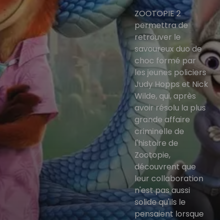
ZOOTOPIE 2
permettra de
retrouver le
savoureux duo de
choc formé par
les jeunes policiers
Judy Hopps et Nick
Wilde, qui, après
avoir résolu la plus
grande affaire
criminelle de
l'histoire de
Zootopie,
découvrent que
leur collaboration
n'est pas aussi
solide qu'ils le
pensaient lorsque