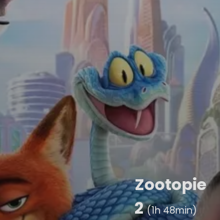
Zootopie
2
(1h 48min)