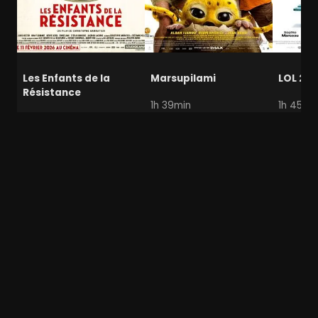
Les Enfants de la
Marsupilami
LOL 2.0
Résistance
1h 39min
1h 45mi
1h 41min
Fin du monde / Apocalypse