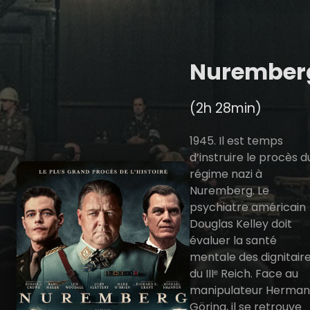
Nurember
(2h 28min)
1945. Il est temps
d’instruire le procès d
régime nazi à
Nuremberg. Le
psychiatre américain
Douglas Kelley doit
évaluer la santé
mentale des dignitair
du IIIᵉ Reich. Face au
manipulateur Herma
Göring, il se retrouve