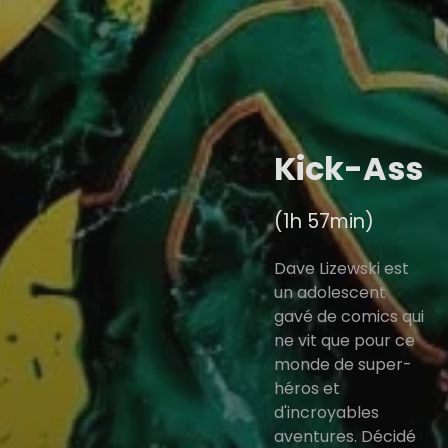
Kick-Ass
(1h 57min)
Dave Lizewski est
un adolescent
gavé de comics qui
ne vit que pour ce
monde de super-
héros et
d'incroyables
aventures. Décidé