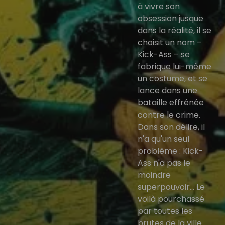
à vivre son
obsession jusque
dans la réalité, il se
choisit un nom –
Kick-Ass – se
fabrique lui-même
un costume, et se
lance dans une
bataille effrénée
contre le crime.
Dans son délire, il
n'a qu'un seul
problème : Kick-
Ass n'a pas le
moindre
superpouvoir... Le
voilà pourchassé
par toutes les
brutes de la ville.