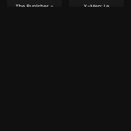
The Punisher -
X-Men: Le
Zone de guerre
Commencement
(xalaflix)
(xalaflix)
Nouveaux Films