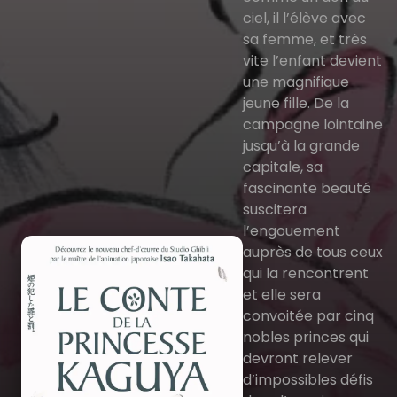
ciel, il l’élève avec
sa femme, et très
vite l’enfant devient
une magnifique
jeune fille. De la
campagne lointaine
jusqu’à la grande
capitale, sa
fascinante beauté
suscitera
l’engouement
auprès de tous ceux
qui la rencontrent
et elle sera
convoitée par cinq
nobles princes qui
devront relever
d’impossibles défis