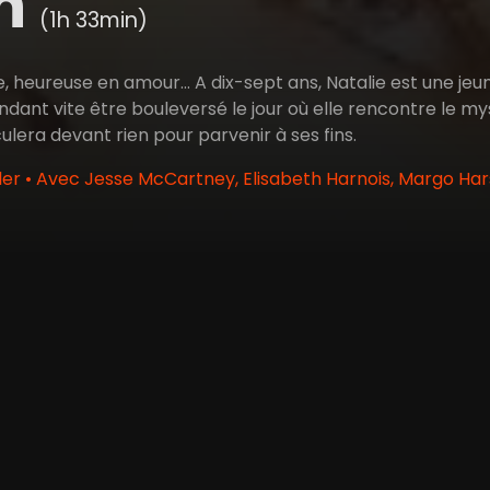
th
(1h 33min)
nte, heureuse en amour... A dix-sept ans, Natalie est une je
dant vite être bouleversé le jour où elle rencontre le mys
ulera devant rien pour parvenir à ses fins.
ler • Avec Jesse McCartney, Elisabeth Harnois, Margo Har