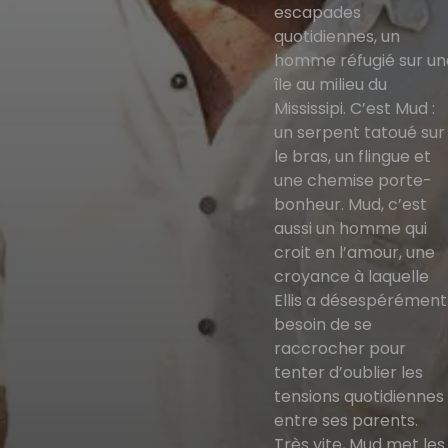
escapades
quotidiennes, un
homme réfugié sur un
île au milieu du
Mississipi. C’est Mud :
un serpent tatoué sur
le bras, un flingue et
une chemise porte-
bonheur. Mud, c’est
aussi un homme qui
croit en l’amour, une
croyance à laquelle
Ellis a désespérément
besoin de se
raccrocher pour
tenter d’oublier les
tensions quotidiennes
entre ses parents.
Très vite, Mud met les