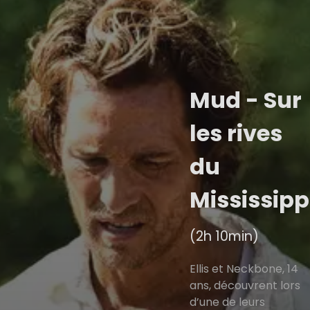
Mud - Sur
les rives
du
Mississipp
(2h 10min)
Ellis et Neckbone, 14
ans, découvrent lors
d’une de leurs