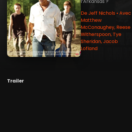
l’Arkansas ?
De Jeff Nichols • Avec
Matthew
McConaughey, Reese
Witherspoon, Tye
Sheridan, Jacob
Lofland
Trailer