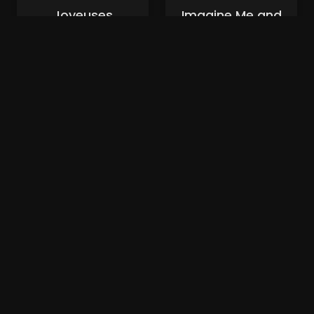
Joyeuses
Imagine Me and
funérailles
You (xalaflix)
(xalaflix)
Nouveaux Films