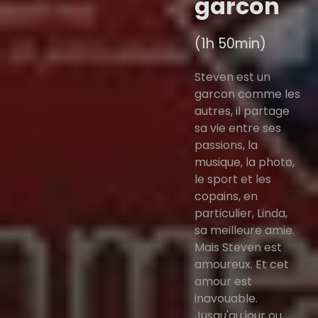
garcon
(1h 50min)
Steven est un
garcon comme les
autres, il partage
sa vie entre ses
passions, la
musique, la photo,
le sport et les
copains, en
particulier, Linda,
sa meilleure amie.
Mais Steven est
amoureux. Et cet
amour est
inavouable.
Jusqu'au jour ou