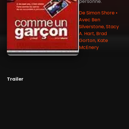
personne.
De Simon Shore •
Avec Ben
Silverstone, Stacy
A. Hart, Brad
Gorton, Kate
McEnery
Trailer