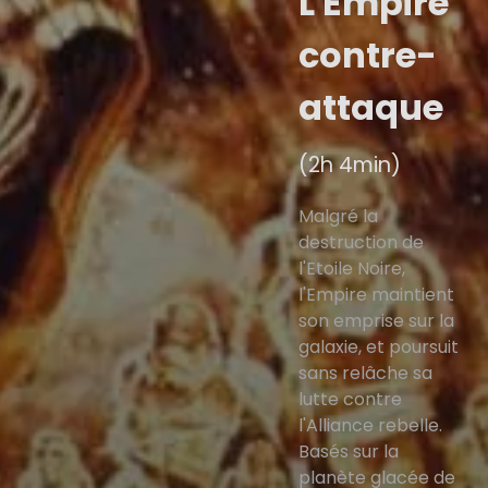
L'Empire
contre-
attaque
(2h 4min)
Malgré la
destruction de
l'Etoile Noire,
l'Empire maintient
son emprise sur la
galaxie, et poursuit
sans relâche sa
lutte contre
l'Alliance rebelle.
Basés sur la
planète glacée de