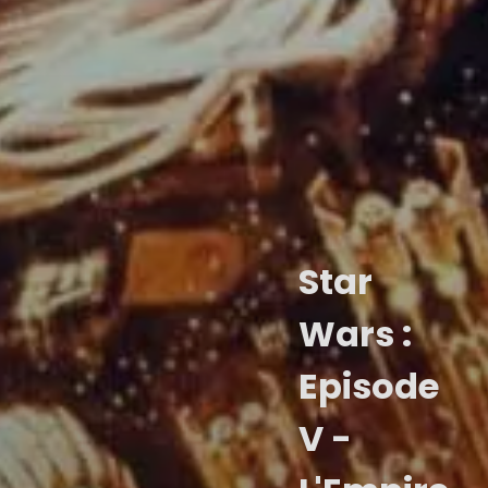
Star
Wars :
Episode
V -