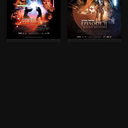
Star Wars :
Star Wars :
Episode III - La
Episode II -
Revanche des Sith
L'Attaque des
(xalaflix)
clones (xalaflix)
Nouveaux Films