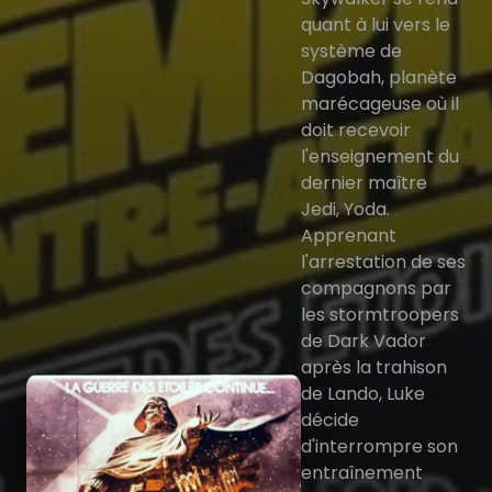
quant à lui vers le
système de
Dagobah, planète
marécageuse où il
doit recevoir
l'enseignement du
dernier maître
Jedi, Yoda.
Apprenant
l'arrestation de ses
compagnons par
les stormtroopers
de Dark Vador
après la trahison
de Lando, Luke
décide
d'interrompre son
entraînement