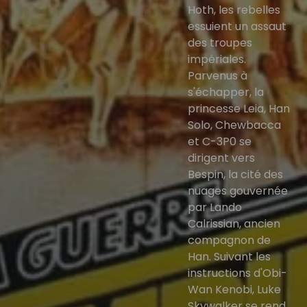
Hoth, les rebelles
essuient un assaut
des troupes
impériales.
Parvenus à
s'échapper, la
princesse Leia, Han
Solo, Chewbacca
et C-3P0 se
dirigent vers
Bespin, la cité des
nuages gouvernée
par Lando
Calrissian, ancien
compagnon de
Han. Suivant les
instructions d'Obi-
Wan Kenobi, Luke
Skywalker se rend