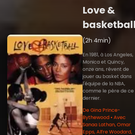
Love &
basketbal
(2h 4min)
En 1981, à Los Angeles,
Monica et Quincy,
onze ans, rêvent de
jouer au basket dans
l'équipe de la NBA,
comme le père de ce
dernier.
De Gina Prince-
Bythewood • Avec
Sanaa Lathan, Omar
Epps, Alfre Woodard,