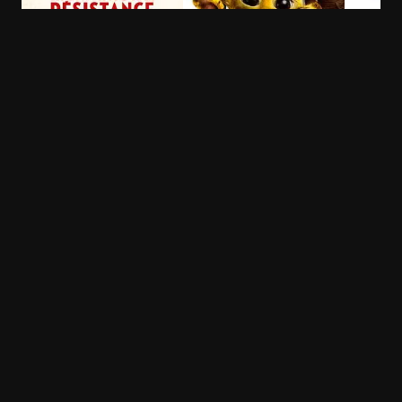
Les Enfants de la
Marsupilami
LOL 2.0
Résistance
1h 39min
1h 45mi
1h 41min
Nelson Mandela