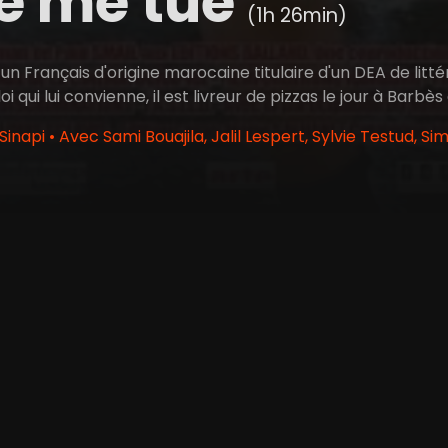
e me tue
(1h 26min)
t un Français d'origine marocaine titulaire d'un DEA de lit
 qui lui convienne, il est livreur de pizzas le jour à Barbès 
inapi • Avec Sami Bouajila, Jalil Lespert, Sylvie Testud, S