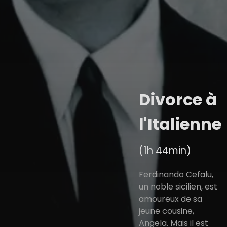
Divorce à
l'Italienne
(1h 44min)
Ferdinando Cefalu,
un noble sicilien, est
amoureux de sa
jeune cousine,
Angela. Mais il est