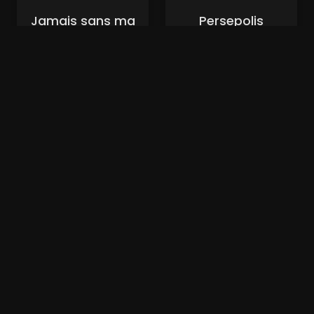
Jamais sans ma
Persepolis
fille (xalaflix)
(xalaflix)
Nouveaux Films